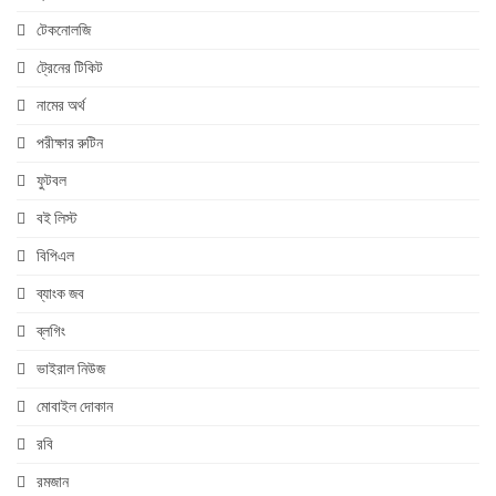
টেকনোলজি
ট্রেনের টিকিট
নামের অর্থ
পরীক্ষার রুটিন
ফুটবল
বই লিস্ট
বিপিএল
ব্যাংক জব
ব্লগিং
ভাইরাল নিউজ
মোবাইল দোকান
রবি
রমজান