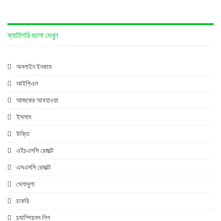
ক্যাটাগরি গুলো দেখুন
অনলাইন ইনকাম
আইপিএল
আজকের আবহাওয়া
ইসলাম
উক্তি
এইচএসসি রেজাল্ট
এসএসসি রেজাল্ট
খেলাধুলা
চাকরি
চ্যাম্পিয়নস লিগ