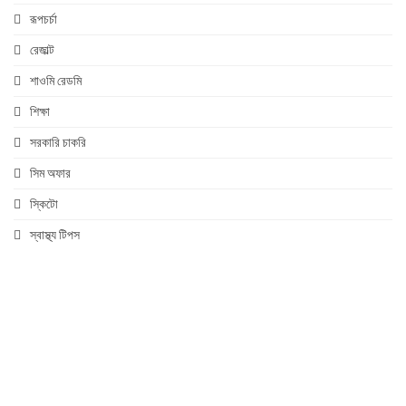
রূপচর্চা
রেজাল্ট
শাওমি রেডমি
শিক্ষা
সরকারি চাকরি
সিম অফার
স্কিটো
স্বাস্থ্য টিপস